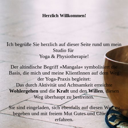
Herzlich Willkommen!
I
ch begrüße Sie herzlich auf dieser Seite rund um mein
Studio für
Yoga & Physiotherapie!
Der altindische Begriff »Mangala« symbolisiert die
Basis, die mich und meine KlientInnen auf dem Weg
der Yoga-Praxis begleitet:
Das durch Aktivität und Achtsamkeit erreichte
Wohlergehen
und die
Kraft
und den
Willen
, diesen
Weg überhaupt zu bestreiten.
Sie sind eingeladen, sich ebenfalls auf diesen Weg zu
begeben und mit freiem Mut Gutes und Glück zu
erfahren.