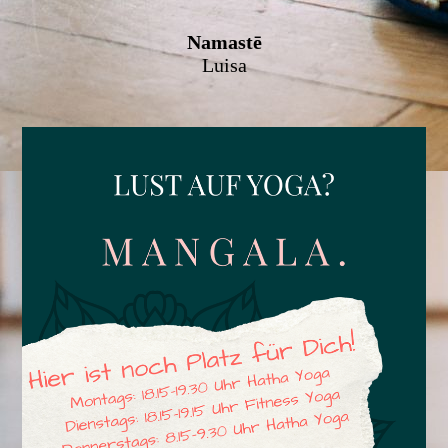
Namastē
Luisa