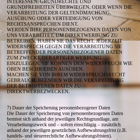
INTERESSEN, GRUNDRECHTE UND
GRUNDFREIHEITEN ÜBERWIEGEN, ODER WENN DIE
VERARBEITUNG DER GELTENDMACHUNG,
AUSÜBUNG ODER VERTEIDIGUNG VON
RECHTSANSPRÜCHEN DIENT.
WERDEN IHRE PERSONENBEZOGENEN DATEN VON
UNS VERARBEITET, UM DIREKTWERBUNG ZU
BETREIBEN, HABEN SIE DAS RECHT, JEDERZEIT
WIDERSPRUCH GEGEN DIE VERARBEITUNG SIE
BETREFFENDER PERSONENBEZOGENER DATEN
ZUM ZWECKE DERARTIGER WERBUNG
EINZULEGEN. SIE KÖNNEN DEN WIDERSPRUCH WIE
OBEN BESCHRIEBEN AUSÜBEN.
MACHEN SIE VON IHREM WIDERSPRUCHSRECHT
GEBRAUCH, BEENDEN WIR DIE VERARBEITUNG
DER BETROFFENEN DATEN ZU
DIREKTWERBEZWECKEN.
7) Dauer der Speicherung personenbezogener Daten
Die Dauer der Speicherung von personenbezogenen Daten
bemisst sich anhand der jeweiligen Rechtsgrundlage, am
Verarbeitungszweck und – sofern einschlägig – zusätzlich
anhand der jeweiligen gesetzlichen Aufbewahrungsfrist (z.B.
handels- und steuerrechtliche Aufbewahrungsfristen).