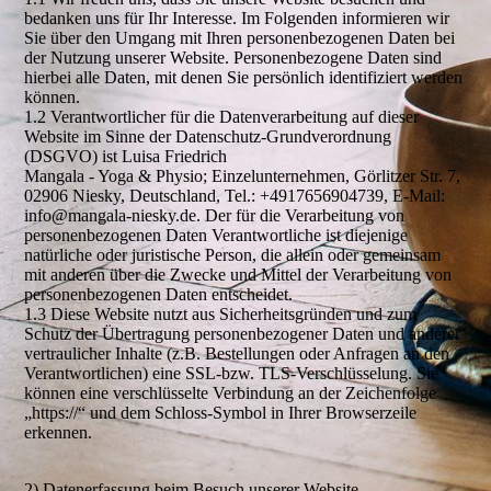
bedanken uns für Ihr Interesse. Im Folgenden informieren wir
Sie über den Umgang mit Ihren personenbezogenen Daten bei
der Nutzung unserer Website. Personenbezogene Daten sind
hierbei alle Daten, mit denen Sie persönlich identifiziert werden
können.
1.2 Verantwortlicher für die Datenverarbeitung auf dieser
Website im Sinne der Datenschutz-Grundverordnung
(DSGVO) ist Luisa Friedrich
Mangala - Yoga & Physio; Einzelunternehmen, Görlitzer Str. 7,
02906 Niesky, Deutschland, Tel.: +4917656904739, E-Mail:
info@mangala-niesky.de. Der für die Verarbeitung von
personenbezogenen Daten Verantwortliche ist diejenige
natürliche oder juristische Person, die allein oder gemeinsam
mit anderen über die Zwecke und Mittel der Verarbeitung von
personenbezogenen Daten entscheidet.
1.3 Diese Website nutzt aus Sicherheitsgründen und zum
Schutz der Übertragung personenbezogener Daten und anderer
vertraulicher Inhalte (z.B. Bestellungen oder Anfragen an den
Verantwortlichen) eine SSL-bzw. TLS-Verschlüsselung. Sie
können eine verschlüsselte Verbindung an der Zeichenfolge
„https://“ und dem Schloss-Symbol in Ihrer Browserzeile
erkennen.
2) Datenerfassung beim Besuch unserer Website