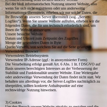
Bei der bloß informatorischen Nutzung unserer Website, also
wenn Sie sich nicht registrieren oder uns anderweitig
Informationen übermitteln, erheben wir nur solche Daten, die
Ihr Browser an unseren Server übermittelt (sog. „Server-
Logfiles“). Wenn Sie unsere Website aufrufen, erheben wir die
folgenden Daten, die für uns technisch erforderlich sind, um
Ihnen die Website anzuzeigen:
Unsere besuchte Website
Datum und Uhrzeit zum Zeitpunkt des Zugriffes
Menge der gesendeten Daten in Byte
Quelle/Verweis, von welchem Sie auf die Seite gelangten
Verwendeter Browser
Verwendetes Betriebssystem
Verwendete IP-Adresse (ggf.: in anonymisierter Form)
Die Verarbeitung erfolgt gemäß Art. 6 Abs. 1 lit. f DSGVO auf
Basis unseres berechtigten Interesses an der Verbesserung der
Stabilität und Funktionalität unserer Website. Eine Weitergabe
oder anderweitige Verwendung der Daten findet nicht statt. Wir
behalten uns allerdings vor, die Server-Logfiles nachträglich zu
überprüfen, sollten konkrete Anhaltspunkte auf eine
rechtswidrige Nutzung hinweisen.
3) Cookies
Um den Besuch unserer Website attraktiv zu gestalten und die