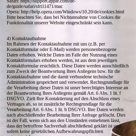
Safari: https://support.apple.com/de-
de/guide/safari/sfri11471/mac
Opera: http://help.opera.com/Windows/10.20/de/cookies.html
Bitte beachten Sie, dass bei Nichtannahme von Cookies die
Funktionalität unserer Website eingeschränkt sein kann.
4) Kontaktaufnahme
Im Rahmen der Kontaktaufnahme mit uns (z.B. per
Kontaktformular oder E-Mail) werden personenbezogene
Daten erhoben. Welche Daten im Falle der Nutzung eines
Kontaktformulars erhoben werden, ist aus dem jeweiligen
Kontaktformular ersichtlich. Diese Daten werden ausschließlich
zum Zweck der Beantwortung Ihres Anliegens bzw. für die
Kontaktaufnahme und die damit verbundene technische
Administration gespeichert und verwendet. Rechtsgrundlage für
die Verarbeitung dieser Daten ist unser berechtigtes Interesse an
der Beantwortung Ihres Anliegens gemäß Art. 6 Abs. 1 lit. f
DSGVO. Zielt Ihre Kontaktierung auf den Abschluss eines
Vertrages ab, so ist zusätzliche Rechtsgrundlage für die
Verarbeitung Art. 6 Abs. 1 lit. b DSGVO. Ihre Daten werden
nach abschließender Bearbeitung Ihrer Anfrage gelöscht. Dies
ist der Fall, wenn sich aus den Umständen entnehmen lässt,
dass der betroffene Sachverhalt abschließend geklärt ist und
sofern keine gesetzlichen Aufbewahrungspflichten