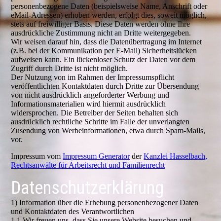
personenbezogene Daten (beispielsweise Name, Anschrift oder
eMail-Adressen) erhoben werden, erfolgt dies, soweit möglich,
stets auf freiwilliger Basis. Diese Daten werden ohne Ihre
ausdrückliche Zustimmung nicht an Dritte weitergegeben.
Wir weisen darauf hin, dass die Datenübertragung im Internet
(z.B. bei der Kommunikation per E-Mail) Sicherheitslücken
aufweisen kann. Ein lückenloser Schutz der Daten vor dem
Zugriff durch Dritte ist nicht möglich.
Der Nutzung von im Rahmen der Impressumspflicht
veröffentlichten Kontaktdaten durch Dritte zur Übersendung
von nicht ausdrücklich angeforderter Werbung und
Informationsmaterialien wird hiermit ausdrücklich
widersprochen. Die Betreiber der Seiten behalten sich
ausdrücklich rechtliche Schritte im Falle der unverlangten
Zusendung von Werbeinformationen, etwa durch Spam-Mails,
vor.
Impressum vom
Impressum Generator
der
Kanzlei Hasselbach,
Rechtsanwälte für Arbeitsrecht und Familienrecht
Datenschutzerklärung
1) Information über die Erhebung personenbezogener Daten
und Kontaktdaten des Verantwortlichen
1.1 Wir freuen uns, dass Sie unsere Website besuchen und