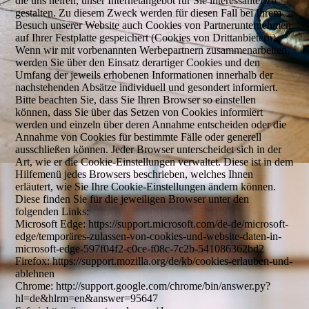
die uns helfen, unser Internetangebot für Sie interessanter zu
gestalten. Zu diesem Zweck werden für diesen Fall bei Ihrem
Besuch unserer Website auch Cookies von Partnerunternehmen
auf Ihrer Festplatte gespeichert (Cookies von Drittanbietern).
Wenn wir mit vorbenannten Werbepartnern zusammenarbeiten,
werden Sie über den Einsatz derartiger Cookies und den
Umfang der jeweils erhobenen Informationen innerhalb der
nachstehenden Absätze individuell und gesondert informiert.
Bitte beachten Sie, dass Sie Ihren Browser so einstellen
können, dass Sie über das Setzen von Cookies informiert
werden und einzeln über deren Annahme entscheiden oder die
Annahme von Cookies für bestimmte Fälle oder generell
ausschließen können. Jeder Browser unterscheidet sich in der
Art, wie er die Cookie-Einstellungen verwaltet. Diese ist in dem
Hilfemenü jedes Browsers beschrieben, welches Ihnen
erläutert, wie Sie Ihre Cookie-Einstellungen ändern können.
Diese finden Sie für die jeweiligen Browser unter den
folgenden Links:
Microsoft Edge: https://support.microsoft.com/de-de/microsoft-
edge/temporäres-zulassen-von-cookies-und-website-daten-in-
microsoft-edge-597f04f2-c0ce-f08c-7c2b-541086362bd2
Firefox: https://support.mozilla.org/de/kb/cookies-erlauben-und-
ablehnen
Chrome: http://support.google.com/chrome/bin/answer.py?
hl=de&hlrm=en&answer=95647