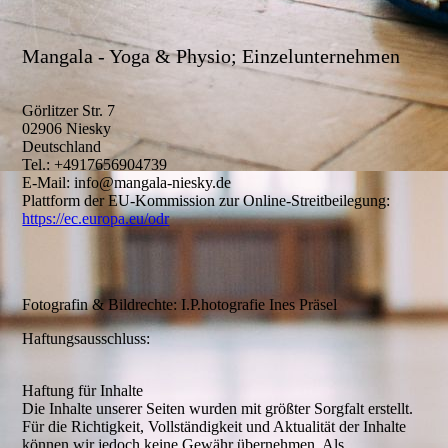
Mangala - Yoga & Physio; Einzelunternehmen
Görlitzer Str. 7
02906 Niesky
Deutschland
Tel.: +4917656904739
E-Mail: info@mangala-niesky.de
Plattform der EU-Kommission zur Online-Streitbeilegung:
https://ec.europa.eu/odr
Fotografin & Bildrechte: I.P.hotografie Ines Präsel
Haftungsausschluss:
Haftung für Inhalte
Die Inhalte unserer Seiten wurden mit größter Sorgfalt erstellt.
Für die Richtigkeit, Vollständigkeit und Aktualität der Inhalte
können wir jedoch keine Gewähr übernehmen. Als