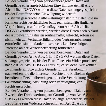
Bei der Verarbeitung von personenbezogenen Daten auf
Grundlage einer ausdrücklichen Einwilligung gemäß Art. 6
Abs. 1 lit. a DSGVO werden diese Daten so lange gespeichert,
bis der Betroffene seine Einwilligung widerruft.
Existieren gesetzliche Aufbewahrungsfristen für Daten, die im
Rahmen rechtsgeschäftlicher bzw. rechtsgeschäftsähnlicher
Verpflichtungen auf der Grundlage von Art. 6 Abs. 1 lit. b
DSGVO verarbeitet werden, werden diese Daten nach Ablauf
der Aufbewahrungsfristen routinemäßig gelöscht, sofern sie
nicht mehr zur Vertragserfüllung oder Vertragsanbahnung
erforderlich sind und/oder unsererseits kein berechtigtes
Interesse an der Weiterspeicherung fortbesteht.
Bei der Verarbeitung von personenbezogenen Daten auf
Grundlage von Art. 6 Abs. 1 lit. f DSGVO werden diese Daten
so lange gespeichert, bis der Betroffene sein Widerspruchsrecht
nach Art. 21 Abs. 1 DSGVO ausübt, es sei denn, wir können
zwingende schutzwürdige Gründe für die Verarbeitung
nachweisen, die die Interessen, Rechte und Freiheiten der
betroffenen Person überwiegen, oder die Verarbeitung dient der
Geltendmachung, Ausübung oder Verteidigung von
Rechtsansprüchen.
Bei der Verarbeitung von personenbezogenen Daten zum
Zwecke der Direktwerbung auf Grundlage von Art. 6 Abs. 1 lit.
f DSGVO werden diese Daten so lange gespeichert, bis der
Betroffene sein Widerspruchsrecht nach Art. 21 Abs. 2