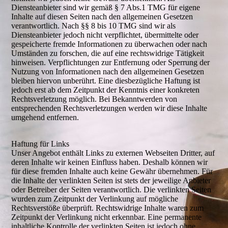
Diensteanbieter sind wir gemäß § 7 Abs.1 TMG für eigene
Inhalte auf diesen Seiten nach den allgemeinen Gesetzen
verantwortlich. Nach §§ 8 bis 10 TMG sind wir als
Diensteanbieter jedoch nicht verpflichtet, übermittelte oder
gespeicherte fremde Informationen zu überwachen oder nach
Umständen zu forschen, die auf eine rechtswidrige Tätigkeit
hinweisen. Verpflichtungen zur Entfernung oder Sperrung der
Nutzung von Informationen nach den allgemeinen Gesetzen
bleiben hiervon unberührt. Eine diesbezügliche Haftung ist
jedoch erst ab dem Zeitpunkt der Kenntnis einer konkreten
Rechtsverletzung möglich. Bei Bekanntwerden von
entsprechenden Rechtsverletzungen werden wir diese Inhalte
umgehend entfernen.
Haftung für Links
Unser Angebot enthält Links zu externen Webseiten Dritter, auf
deren Inhalte wir keinen Einfluss haben. Deshalb können wir
für diese fremden Inhalte auch keine Gewähr übernehmen. Für
die Inhalte der verlinkten Seiten ist stets der jeweilige Anbieter
oder Betreiber der Seiten verantwortlich. Die verlinkten Seiten
wurden zum Zeitpunkt der Verlinkung auf mögliche
Rechtsverstöße überprüft. Rechtswidrige Inhalte waren zum
Zeitpunkt der Verlinkung nicht erkennbar. Eine permanente
inhaltliche Kontrolle der verlinkten Seiten ist jedoch ohne