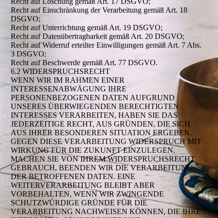
Recht auf Löschung gemäß Art. 17 DSGVO;
Recht auf Einschränkung der Verarbeitung gemäß Art. 18
DSGVO;
Recht auf Unterrichtung gemäß Art. 19 DSGVO;
Recht auf Datenübertragbarkeit gemäß Art. 20 DSGVO;
Recht auf Widerruf erteilter Einwilligungen gemäß Art. 7 Abs.
3 DSGVO;
Recht auf Beschwerde gemäß Art. 77 DSGVO.
6.2 WIDERSPRUCHSRECHT
WENN WIR IM RAHMEN EINER
INTERESSENABWÄGUNG IHRE
PERSONENBEZOGENEN DATEN AUFGRUND
UNSERES ÜBERWIEGENDEN BERECHTIGTEN
INTERESSES VERARBEITEN, HABEN SIE DAS
JEDERZEITIGE RECHT, AUS GRÜNDEN, DIE SICH
AUS IHRER BESONDEREN SITUATION ERGEBEN,
GEGEN DIESE VERARBEITUNG WIDERSPRUCH MIT
WIRKUNG FÜR DIE ZUKUNFT EINZULEGEN.
MACHEN SIE VON IHREM WIDERSPRUCHSRECHT
GEBRAUCH, BEENDEN WIR DIE VERARBEITUNG
DER BETROFFENEN DATEN. EINE
WEITERVERARBEITUNG BLEIBT ABER
VORBEHALTEN, WENN WIR ZWINGENDE
SCHUTZWÜRDIGE GRÜNDE FÜR DIE
VERARBEITUNG NACHWEISEN KÖNNEN, DIE IHRE