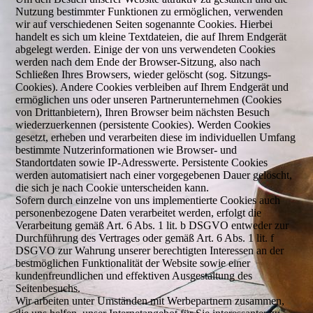
Nutzung bestimmter Funktionen zu ermöglichen, verwenden
wir auf verschiedenen Seiten sogenannte Cookies. Hierbei
handelt es sich um kleine Textdateien, die auf Ihrem Endgerät
abgelegt werden. Einige der von uns verwendeten Cookies
werden nach dem Ende der Browser-Sitzung, also nach
Schließen Ihres Browsers, wieder gelöscht (sog. Sitzungs-
Cookies). Andere Cookies verbleiben auf Ihrem Endgerät und
ermöglichen uns oder unseren Partnerunternehmen (Cookies
von Drittanbietern), Ihren Browser beim nächsten Besuch
wiederzuerkennen (persistente Cookies). Werden Cookies
gesetzt, erheben und verarbeiten diese im individuellen Umfang
bestimmte Nutzerinformationen wie Browser- und
Standortdaten sowie IP-Adresswerte. Persistente Cookies
werden automatisiert nach einer vorgegebenen Dauer gelöscht,
die sich je nach Cookie unterscheiden kann.
Sofern durch einzelne von uns implementierte Cookies auch
personenbezogene Daten verarbeitet werden, erfolgt die
Verarbeitung gemäß Art. 6 Abs. 1 lit. b DSGVO entweder zur
Durchführung des Vertrages oder gemäß Art. 6 Abs. 1 lit. f
DSGVO zur Wahrung unserer berechtigten Interessen an der
bestmöglichen Funktionalität der Website sowie einer
kundenfreundlichen und effektiven Ausgestaltung des
Seitenbesuchs.
Wir arbeiten unter Umständen mit Werbepartnern zusammen,