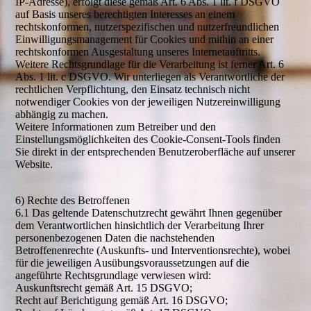
IP-Adresse), erfolgt diese gemäß Art. 6 Abs. 1 lit. f DSGVO
auf Basis unseres berechtigten Interesses an einem
rechtskonformen, nutzerspezifischen und nutzerfreundlichen
Einwilligungsmanagement für Cookies und mithin an einer
rechtskonformen Ausgestaltung unseres Internetauftritts.
Weitere Rechtsgrundlage für die Verarbeitung ist ferner Art. 6
Abs. 1 lit. c DSGVO. Wir unterliegen als Verantwortliche der
rechtlichen Verpflichtung, den Einsatz technisch nicht
notwendiger Cookies von der jeweiligen Nutzereinwilligung
abhängig zu machen.
Weitere Informationen zum Betreiber und den
Einstellungsmöglichkeiten des Cookie-Consent-Tools finden
Sie direkt in der entsprechenden Benutzeroberfläche auf unserer
Website.
6) Rechte des Betroffenen
6.1 Das geltende Datenschutzrecht gewährt Ihnen gegenüber
dem Verantwortlichen hinsichtlich der Verarbeitung Ihrer
personenbezogenen Daten die nachstehenden
Betroffenenrechte (Auskunfts- und Interventionsrechte), wobei
für die jeweiligen Ausübungsvoraussetzungen auf die
angeführte Rechtsgrundlage verwiesen wird:
Auskunftsrecht gemäß Art. 15 DSGVO;
Recht auf Berichtigung gemäß Art. 16 DSGVO;