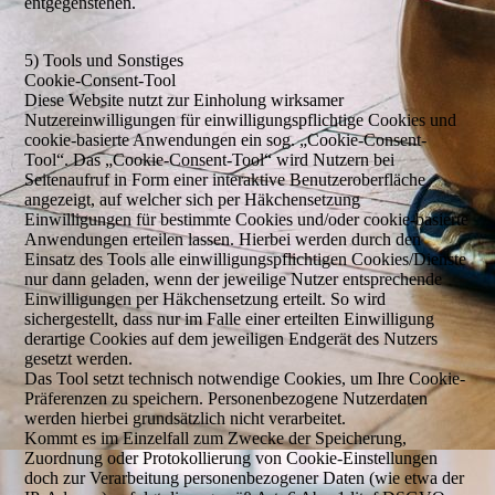
entgegenstehen.
5) Tools und Sonstiges
Cookie-Consent-Tool
Diese Website nutzt zur Einholung wirksamer
Nutzereinwilligungen für einwilligungspflichtige Cookies und
cookie-basierte Anwendungen ein sog. „Cookie-Consent-
Tool“. Das „Cookie-Consent-Tool“ wird Nutzern bei
Seitenaufruf in Form einer interaktive Benutzeroberfläche
angezeigt, auf welcher sich per Häkchensetzung
Einwilligungen für bestimmte Cookies und/oder cookie-basierte
Anwendungen erteilen lassen. Hierbei werden durch den
Einsatz des Tools alle einwilligungspflichtigen Cookies/Dienste
nur dann geladen, wenn der jeweilige Nutzer entsprechende
Einwilligungen per Häkchensetzung erteilt. So wird
sichergestellt, dass nur im Falle einer erteilten Einwilligung
derartige Cookies auf dem jeweiligen Endgerät des Nutzers
gesetzt werden.
Das Tool setzt technisch notwendige Cookies, um Ihre Cookie-
Präferenzen zu speichern. Personenbezogene Nutzerdaten
werden hierbei grundsätzlich nicht verarbeitet.
Kommt es im Einzelfall zum Zwecke der Speicherung,
Zuordnung oder Protokollierung von Cookie-Einstellungen
doch zur Verarbeitung personenbezogener Daten (wie etwa der