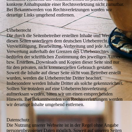
konkrete Anhaltspunkte einer Rechtsverletzung nicht zumutbar.
Bei Bekanntwerden von Rechtsverletzungen werden wir
derartige Links umgehend entfernen.
Urheberrecht
Die durch die Seitenbetreiber erstellten Inhalte und Werke auf
diesen Seiten unterliegen dem deutschen Urheberrecht. Die
Vervielfältigung, Bearbeitung, Verbreitung und jede Art der
Verwertung außerhalb der Grenzen des Urheberrechtes
bedürfen der schriftlichen Zustimmung des jeweiligen Autors
bzw. Erstellers. Downloads und Kopien dieser Seite sind nur
für den privaten, nicht kommerziellen Gebrauch gestattet.
Soweit die Inhalte auf dieser Seite nicht vom Betreiber erstellt
wurden, werden die Urheberrechte Dritter beachtet.
Insbesondere werden Inhalte Dritter als solche gekennzeichnet.
Sollten Sie trotzdem auf eine Urheberrechtsverletzung
aufmerksam werden, bitten wir um einen entsprechenden
Hinweis. Bei Bekanntwerden von Rechtsverletzungen werden
wir derartige Inhalte umgehend entfernen.
Datenschutz
Die Nutzung unserer Webseite ist in der Regel ohne Angabe
personenbezogener Daten möglich. Soweit auf unseren Seiten