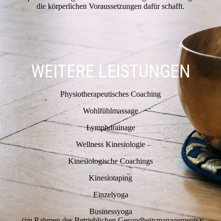
die körperlichen Voraussetzungen dafür schafft.
WEITERE LEISTUNGEN
Physiotherapeutisches Coaching
Wohlfühlmassage
Lymphdrainage
Wellness Kinesiologie
Kinesiologische Coachings
Kinesiotaping
Einzelyoga
Businessyoga
(im Rahmen des Betrieblichen Gesundheitsmanagements)