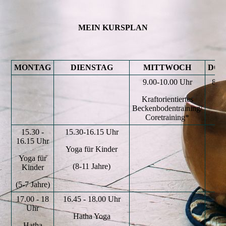
MEIN KURSPLAN
MONTAG
DIENSTAG
MITTWOCH
DON
9.00-10.00 Uhr
8.15
Kraftorientiertes
Ha
Beckenbodentraining/
fr
Coretraining*
15.30 -
15.30-16.15 Uhr
16.15 Uhr
Yoga für Kinder
Yoga für
(8-11 Jahre)
Kinder
(5-7 Jahre)
17.00 - 18
16.45 - 18.00 Uhr
Uhr
Hatha Yoga
Hatha