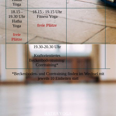
Yoga
18.15 -
18.15 - 19.15 Uhr
19.30 Uhr
Fitness Yoga
Hatha
freie Plätze
Yoga
freie
Plätze
19.30-20.30 Uhr
Kraftorientiertes
Beckenbodentraining/
Coretraining*
*Beckenboden- und Coretraining finden im Wechsel mit
jeweils 10 Einheiten statt
HATHA YOGA