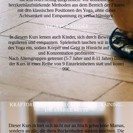
herzkreislaufstärkende Methoden aus dem Bereich der Fitness
mit den klassischen Positionen des Yoga, ohne dabei
Achtsamkeit und Entspannung zu vernachlässigen.
YOGA FÜR KINDER
In diesem Kurs lernen auch Kinder, sich durch Bewegung zu
regulieren und entspannen. Spielerisch tauchen wir in die Welt
des Yoga ein, sodass Körper und Geist in Hinsicht auf Haltung
und Konzentration profitieren.
Nach Altersgruppen getrennt (5-7 Jahre und 8-11 Jahre) findet
der Kurs in einer Reihe von 9 Einzeleinheiten statt und kostet
99€.
KRAFTORIENTIERTES BECKENBODENTRAINING -
DIE STARKE MITTE
Dieser Kurs richtet sich nicht nur an frisch gebackene Mamas,
sondern an alle, die ihren Beckenboden stärken möchten. Die