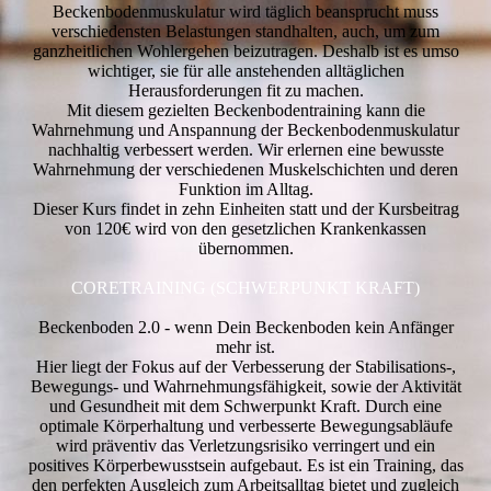
Beckenbodenmuskulatur wird täglich beansprucht muss
verschiedensten Belastungen standhalten, auch, um zum
ganzheitlichen Wohlergehen beizutragen. Deshalb ist es umso
wichtiger, sie für alle anstehenden alltäglichen
Herausforderungen fit zu machen.
Mit diesem gezielten Beckenbodentraining kann die
Wahrnehmung und Anspannung der Beckenbodenmuskulatur
nachhaltig verbessert werden. Wir erlernen eine bewusste
Wahrnehmung der verschiedenen Muskelschichten und deren
Funktion im Alltag.
Dieser Kurs findet in zehn Einheiten statt und der Kursbeitrag
von 120€ wird von den gesetzlichen Krankenkassen
übernommen.
CORETRAINING (SCHWERPUNKT KRAFT)
Beckenboden 2.0 - wenn Dein Beckenboden kein Anfänger
mehr ist.
Hier liegt der Fokus auf der Verbesserung der Stabilisations-,
Bewegungs- und Wahrnehmungsfähigkeit, sowie der Aktivität
und Gesundheit mit dem Schwerpunkt Kraft. Durch eine
optimale Körperhaltung und verbesserte Bewegungsabläufe
wird präventiv das Verletzungsrisiko verringert und ein
positives Körperbewusstsein aufgebaut. Es ist ein Training, das
den perfekten Ausgleich zum Arbeitsalltag bietet und zugleich